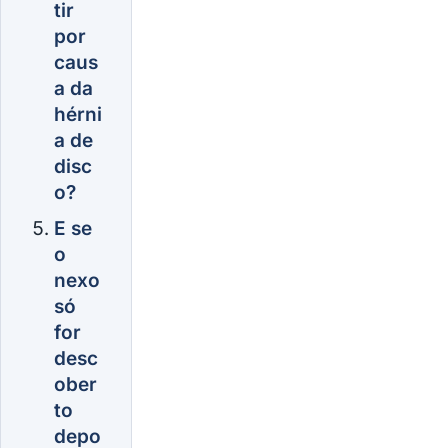
tir
por
caus
a da
hérni
a de
disc
o?
E se
o
nexo
só
for
desc
ober
to
depo