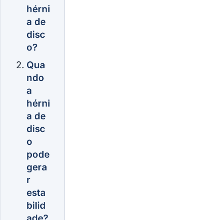
hérni
a de
disc
o?
Qua
ndo
a
hérni
a de
disc
o
pode
gera
r
esta
bilid
ade?