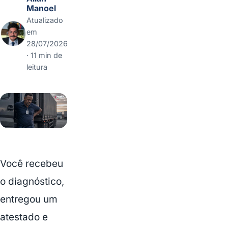
Conclusão: quem tem hérnia
Manoel
pode ser demitido?
Atualizado
Dúvidas frequentes
em
28/07/2026
· 11 min de
leitura
Você recebeu
o diagnóstico,
entregou um
atestado e