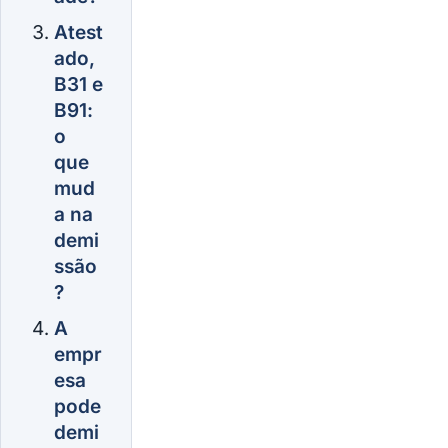
Atest
ado,
B31 e
B91:
o
que
mud
a na
demi
ssão
?
A
empr
esa
pode
demi