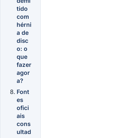
demi
tido
com
hérni
a de
disc
o: o
que
fazer
agor
a?
Font
es
ofici
ais
cons
ultad