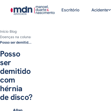
Escritório
Acidente
Início
›
Blog
›
Doenças na coluna
›
Posso ser demitido com hérnia
Posso ser demitido com hérnia de disco?
de disco?
Quando a hérnia de disco pode
Posso
gerar estabilidade?
Atestado, B31 e B91: o que
ser
muda na demissão?
demitido
A empresa pode demitir por
causa da hérnia de disco?
com
E se o nexo só for descoberto
depois da demissão?
hérnia
O que pode acontecer se a
demissão for irregular?
de disco?
Fui demitido com hérnia de
disco: o que fazer agora?
Fontes oficiais consultadas
Allan