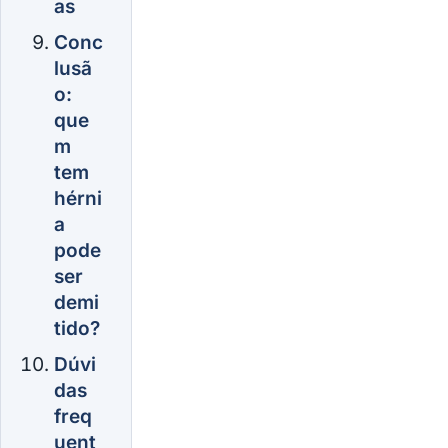
as
Conc
lusã
o:
que
m
tem
hérni
a
pode
ser
demi
tido?
Dúvi
das
freq
uent