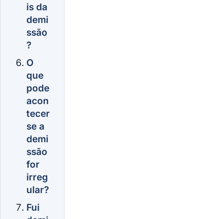
is da
demi
ssão
?
O
que
pode
acon
tecer
se a
demi
ssão
for
irreg
ular?
Fui