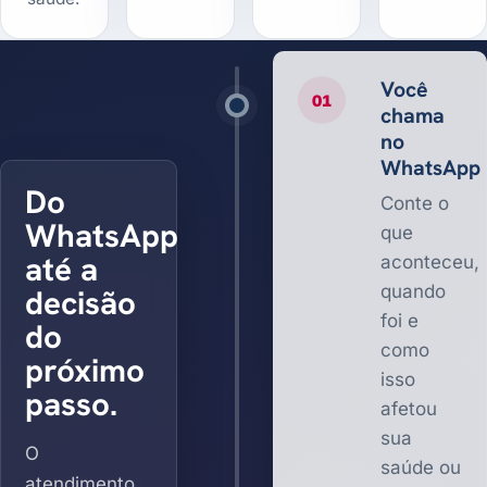
Você
01
chama
no
WhatsApp
Do
Conte o
WhatsApp
que
até a
aconteceu,
quando
decisão
foi e
do
como
próximo
isso
passo.
afetou
sua
O
saúde ou
atendimento