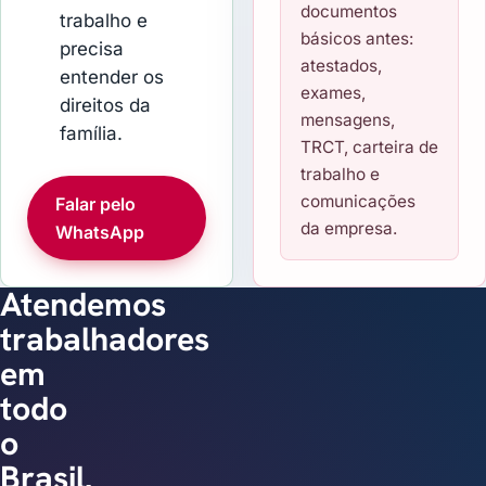
documentos
trabalho e
básicos antes:
precisa
atestados,
entender os
exames,
direitos da
mensagens,
família.
TRCT, carteira de
trabalho e
comunicações
Falar pelo
da empresa.
WhatsApp
Atendemos
trabalhadores
em
todo
o
Brasil.