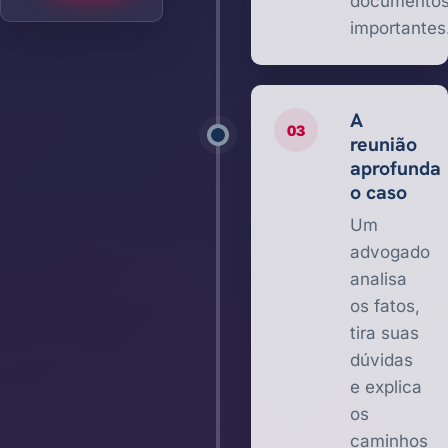
documento
importantes
A
03
reunião
aprofunda
o caso
Um
advogado
analisa
os fatos,
tira suas
dúvidas
e explica
os
caminhos