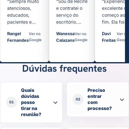
“Sempre muito
“Sou de Recife
“Experiência
atenciosos,
e contratei o
excelente d
educados,
serviço do
começo ao
pacientes e
escritório.
fim. Ela foi
corteses. Fui
Recebi
extremamen
Rangel
Wanessa
Davi
Ver no
Ver no
Ver no
atendido pela
atenção,
atenciosa,
Google
Google
Googl
Fernandes
Calazans
Freitas
Dra. Juliana e
agilidade,
ágil,
tirei todas as
empatia e
cuidadosa e
minhas
respeito
clara nas
dúvidas.”
quando mais
explicações.
Dúvidas frequentes
precisei.”
Quais
Preciso
dúvidas
entrar
02
posso
com
01
tirar na
processo?
reunião?