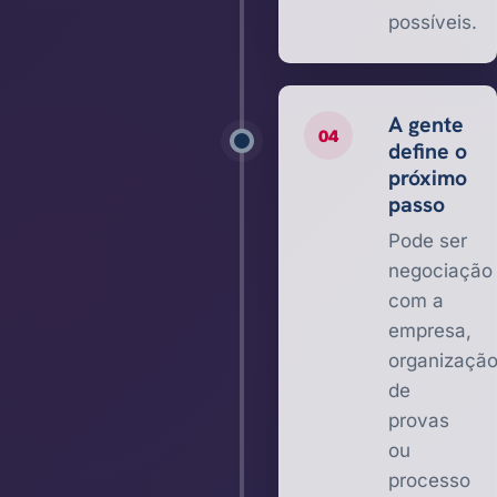
possíveis.
A gente
04
define o
próximo
passo
Pode ser
negociação
com a
empresa,
organizaçã
de
provas
ou
processo