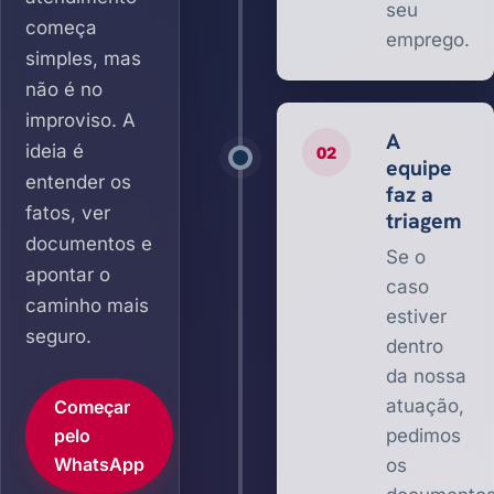
seu
começa
emprego.
simples, mas
não é no
improviso. A
A
ideia é
02
equipe
entender os
faz a
fatos, ver
triagem
documentos e
Se o
apontar o
caso
caminho mais
estiver
seguro.
dentro
da nossa
atuação,
Começar
pelo
pedimos
WhatsApp
os