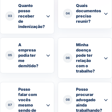
Quanto
Quais
posso
documentos
04
receber
preciso
03
de
reunir?
indenização?
A
Minha
empresa
doença
podia ter
pode ter
05
06
me
relação
demitido?
com o
trabalho?
Posso
Posso
falar com
procurar
vocês
advogado
08
mesmo
ainda
07
sendo de
trabalhando?