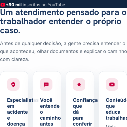
+50 mil
inscritos no YouTube
Um atendimento pensado para o
trabalhador entender o próprio
caso.
Antes de qualquer decisão, a gente precisa entender o
que aconteceu, olhar documentos e explicar o caminho
com clareza.
Especialistas
Você
Confiança
Conteúd
em
entende
que
que
acidente
o
dá
educa
e
caminho
para
trabalha
doença
antes
conferir
Mais