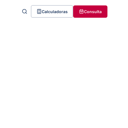
Calculadoras
Consulta
Calculadora de indenização por
perda de dedo
Valor da indenização por perda
de dedo na Justiça
Casos reais na Justiça
Como calcular a pensão
vitalícia por perda de dedo
Por que uns recebem mais que
outros?
Perdeu um dedo e quer saber
quanto vale o seu caso?
Dúvidas frequentes