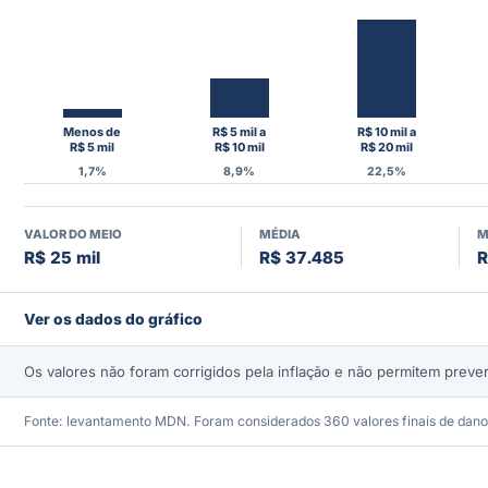
Menos de
R$ 5 mil a
R$ 10 mil a
R$ 5 mil
R$ 10 mil
R$ 20 mil
1,7%
8,9%
22,5%
VALOR DO MEIO
MÉDIA
M
R$ 25 mil
R$ 37.485
R
Ver os dados do gráfico
Os valores não foram corrigidos pela inflação e não permitem prev
Fonte: levantamento MDN. Foram considerados 360 valores finais de dano 