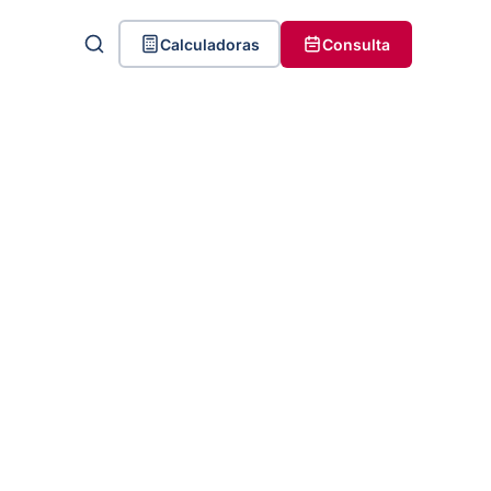
Calculadoras
Consulta
Quanto a Justiça fixou de
indenização por burnout?
Qual foi o menor e o maior
valor encontrado?
Existe uma tabela com o valor
da indenização?
O que aumenta ou reduz o
valor da indenização?
O valor total pode ter mais de
uma indenização
Casos reais mostram como os
valores mudam
Qual é o objetivo da
indenização por burnout?
Conclusão