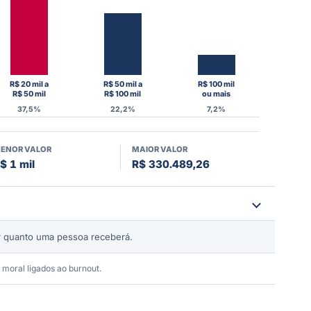
R$ 20 mil a
R$ 50 mil a
R$ 100 mil
R$ 50 mil
R$ 100 mil
ou mais
37,5%
22,2%
7,2%
ENOR VALOR
MAIOR VALOR
$ 1 mil
R$ 330.489,26
er quanto uma pessoa receberá.
moral ligados ao burnout.