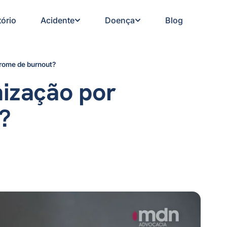
tório
Acidente
Doença
Blog
drome de burnout?
nização por
?