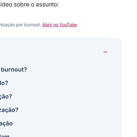
vídeo sobre o assunto:
denização por burnout.
Abrir no YouTube
.
r burnout?
do?
ação?
ização?
zação
dam