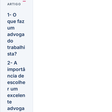
ARTIGO
1- O
que faz
um
advoga
do
trabalhi
sta?
2- A
importâ
ncia de
escolhe
r um
excelen
te
advoga