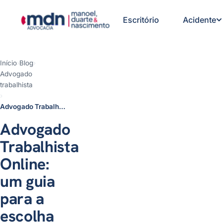
Escritório
Acidente
Início
›
Blog
›
Advogado
1- O que faz um advogado
trabalhista
trabalhista?
›
2- A importância de escolher um
Advogado Trabalhista Online: um guia para a escolha certa
excelente advogado trabalhista
3- Como saber se o advogado
Advogado
está em dia com a OAB
4- Dicas na hora de escolher um
Trabalhista
advogado trabalhista online
5- Sinais de Alerta ao escolher
Online:
um Advogado Trabalhista Online
um guia
6- Como um Advogado
Trabalhista Online deve se
para a
comunicar
Conclusão
escolha