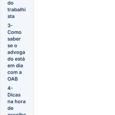
do
trabalhi
sta
3-
Como
saber
se o
advoga
do está
em dia
com a
OAB
4-
Dicas
na hora
de
escolhe