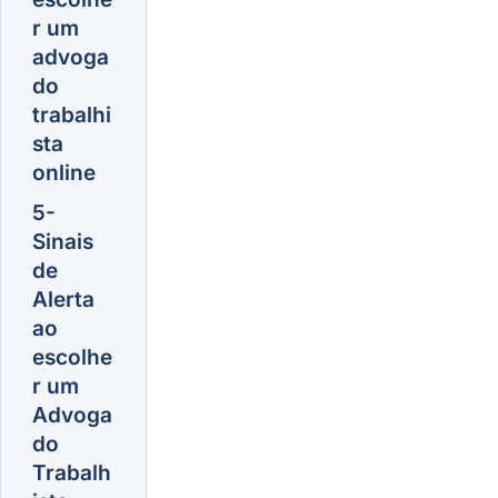
r um
advoga
do
trabalhi
sta
online
5-
Sinais
de
Alerta
ao
escolhe
r um
Advoga
do
Trabalh