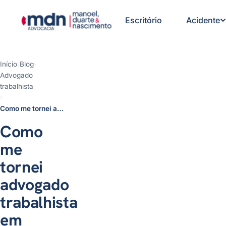
Escritório
Acidente
Início
›
Blog
›
Advogado
Um começo bem
trabalhista
despretensioso
›
A correria da graduação
Como me tornei advogado trabalhista em Fortaleza
O surgimento de uma paixão
Quando o dinheiro aperta,
Como
fazemos até mesmo o que não
queremos
me
Nem tudo acontece como a
gente imagina…
tornei
A virada de chave
advogado
Novo caminho como Advogado
Trabalhista
trabalhista
em