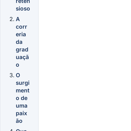
reten
sioso
A
corr
eria
da
grad
uaçã
o
O
surgi
ment
o de
uma
paix
ão