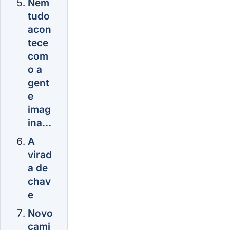
Nem
tudo
acon
tece
com
o a
gent
e
imag
ina…
A
virad
a de
chav
e
Novo
cami