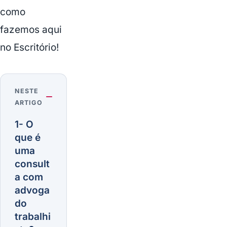
como
fazemos aqui
no Escritório!
NESTE
ARTIGO
1- O
que é
uma
consult
a com
advoga
do
trabalhi