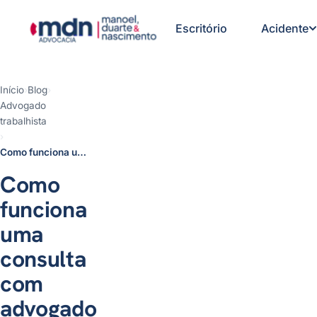
Escritório
Acidente
Início
›
Blog
›
Advogado
1- O que é uma consulta com
trabalhista
advogado trabalhista?
›
2- O que NÃO é uma consulta
Como funciona uma consulta com advogado trabalhista?
trabalhista?
3- Para que serve uma consulta
Como
trabalhista?
4- Etapas de uma consulta com
funciona
advogado trabalhista
5- Conclusão
uma
consulta
com
advogado