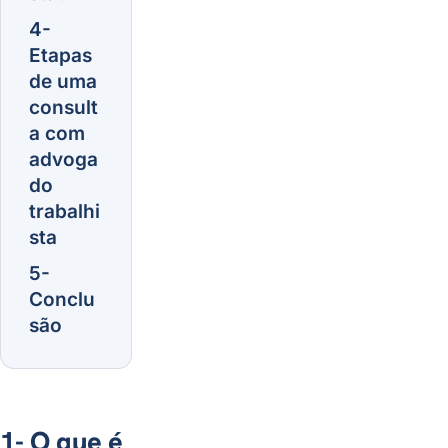
4-
Etapas
de uma
consult
a com
advoga
do
trabalhi
sta
5-
Conclu
são
1- O que é