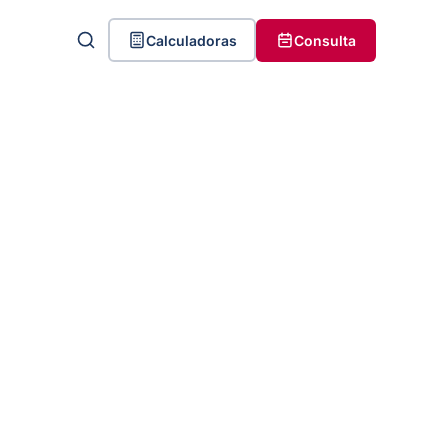
Calculadoras
Consulta
1 - Quais Doenças No Ombro
Podem Ser Consideradas
Doenças Do Trabalho?
2 - O que é considerado pela
Justiça para reconhecer uma
Doença como ocupacional?
3 - Documentos Importantes Para
Provar Doença No Ombro Pelo
Trabalho
Adoeceu pelo trabalho?
4 - Conclusão