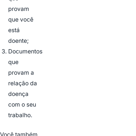
provam
que você
está
doente;
Documentos
que
provam a
relação da
doença
com o seu
trabalho.
Você também