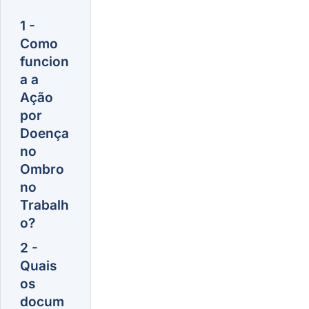
1 -
Como
funcion
a a
Ação
por
Doença
no
Ombro
no
Trabalh
o?
2 -
Quais
os
docum