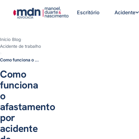
Escritório
Acidente
Início
›
Blog
›
Acidente de trabalho
1- Atestados médicos e acidentes
›
de trabalho: o que você precisa
Como funciona o afastamento por acidente de trabalho
saber
2- Como pedir afastamento por
Como
acidente de trabalho?
3- Auxílio-doença acidentário:
funciona
como funciona e quando solicitar
4- Aposentadoria por invalidez
o
após acidente de trabalho
afastamento
5- O que levar no dia da perícia
no INSS?
por
6- O que fazer se o INSS negar o
benefício?
acidente
Dúvidas frequentes
8- Conclusão