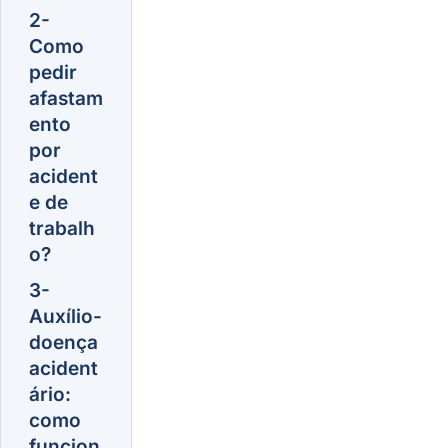
2-
Como
pedir
afastam
ento
por
acident
e de
trabalh
o?
3-
Auxílio-
doença
acident
ário:
como
funcion