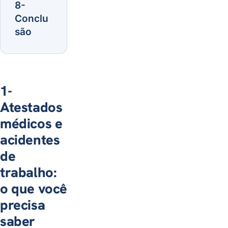
8-
Conclu
são
1-
Atestados
médicos e
acidentes
de
trabalho:
o que você
precisa
saber