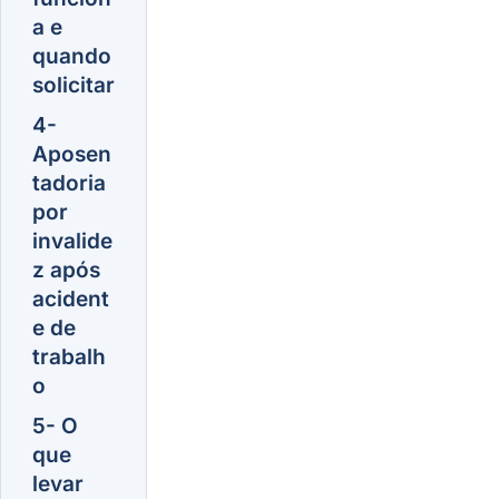
a e
quando
solicitar
4-
Aposen
tadoria
por
invalide
z após
acident
e de
trabalh
o
5- O
que
levar