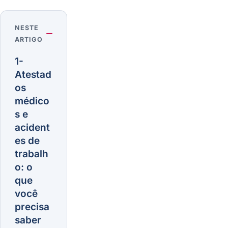
NESTE
ARTIGO
1-
Atestad
os
médico
s e
acident
es de
trabalh
o: o
que
você
precisa
saber