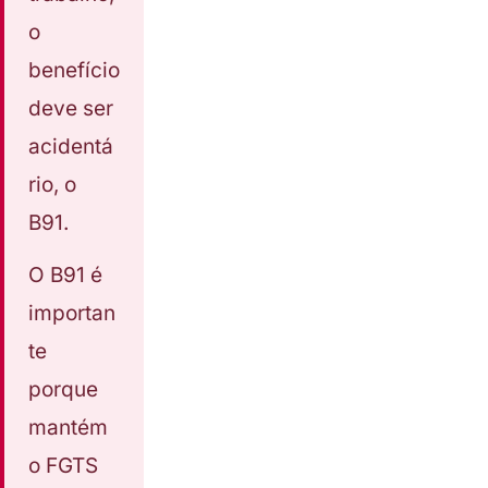
o
benefício
deve ser
acidentá
rio, o
B91.
O B91 é
importan
te
porque
mantém
o FGTS