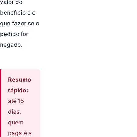
valor do
benefício e o
que fazer se o
pedido for
negado.
Resumo
rápido:
Assistir
até 15
ao v?
deo
dias,
quem
paga é a