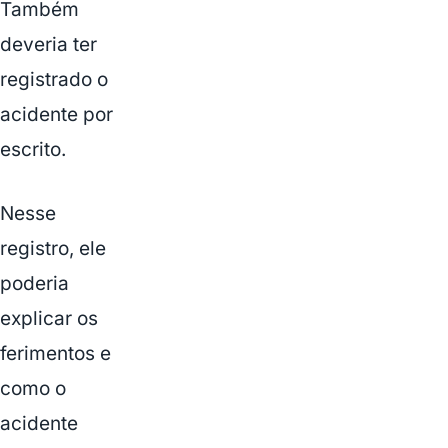
Também
existe
estabilidade e
deveria ter
o que muda
se o acidente
registrado o
foi fora do
acidente por
trabalho.
escrito.
Nesse
registro, ele
poderia
explicar os
ferimentos e
como o
acidente