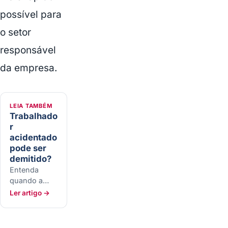
possível para
o setor
responsável
da empresa.
LEIA TAMBÉM
Trabalhado
r
acidentado
pode ser
demitido?
Entenda
quando a
demissão
Ler artigo →
pode
acontecer,
quando