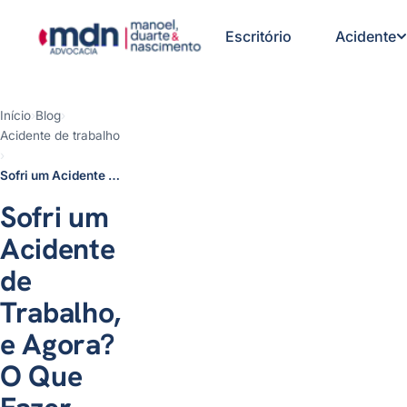
Escritório
Acidente
Início
›
Blog
›
Acidente de trabalho
1 - O que fazer imediatamente
›
após o acidente de trabalho
Sofri um Acidente de Trabalho, e Agora? O Que Fazer Passo a Passo
2 - Procure atendimento médico
imediatamente
Sofri um
3 - Avise a empresa por escrito
4 - Exija a CAT (Comunicação de
Acidente
Acidente de Trabalho)
5 - Afaste-se pelo INSS e garanta
de
o benefício certo
Trabalho,
6 - Guarde toda a documentação
7 - Procure um advogado
e Agora?
especialista
Quais direitos podem aparecer
O Que
depois do acidente?
Quer saber o que fazer no seu