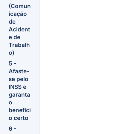
(Comun
icação
de
Acident
e de
Trabalh
o)
5 -
Afaste-
se pelo
INSS e
garanta
o
benefíci
o certo
6 -