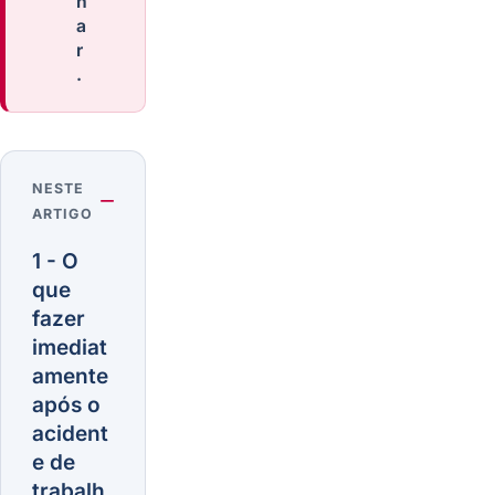
n
a
r
.
NESTE
ARTIGO
1 - O
que
fazer
imediat
amente
após o
acident
e de
trabalh