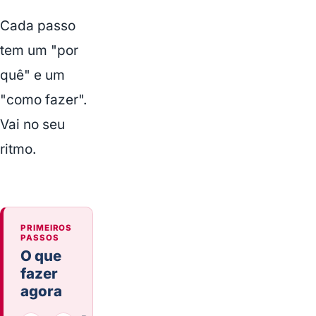
Cada passo
tem um "por
quê" e um
"como fazer".
Vai no seu
ritmo.
PRIMEIROS
PASSOS
O que
Assistir
fazer
ao v?
agora
deo