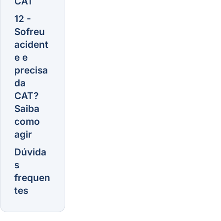
CAT
12 -
Sofreu
acident
e e
precisa
da
CAT?
Saiba
como
agir
Dúvida
s
frequen
tes