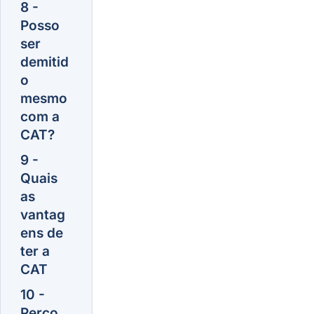
8 -
Posso
ser
demitid
o
mesmo
com a
CAT?
9 -
Quais
as
vantag
ens de
ter a
CAT
10 -
Perco