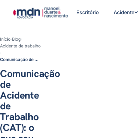
Escritório
Acidente
Início
›
Blog
›
Acidente de trabalho
1 - O que é a Comunicação de
›
Acidente de Trabalho (CAT) e
Comunicação de Acidente de Trabalho (CAT): o que seu patrão não quer que você saiba
para que serve
2 - Quando a CAT deve ser
Comunicação
emitida
3 - Qual o prazo para emitir a
de
CAT
4 - Quem pode emitir a CAT
Acidente
5 - Por que a empresa não quer
de
emitir a CAT
6 - O que fazer quando a
Trabalho
empresa se recusa a emitir
7 - A CAT garante estabilidade no
(CAT): o
emprego?
8 - Posso ser demitido mesmo