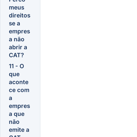
meus
direitos
se a
empres
a não
abrir a
CAT?
11 - O
que
aconte
ce com
a
empres
a que
não
emite a