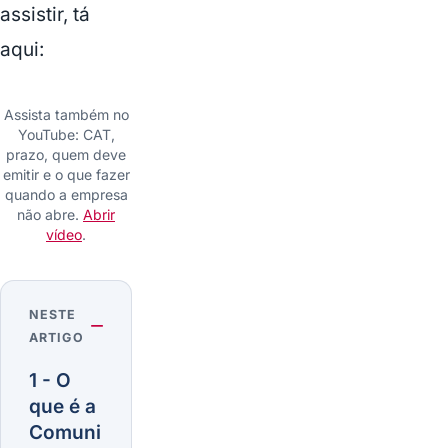
assistir, tá
aqui:
Assista também no
YouTube: CAT,
prazo, quem deve
emitir e o que fazer
quando a empresa
não abre.
Abrir
Assistir
ao v?
vídeo
.
deo
NESTE
ARTIGO
1 - O
que é a
Comuni