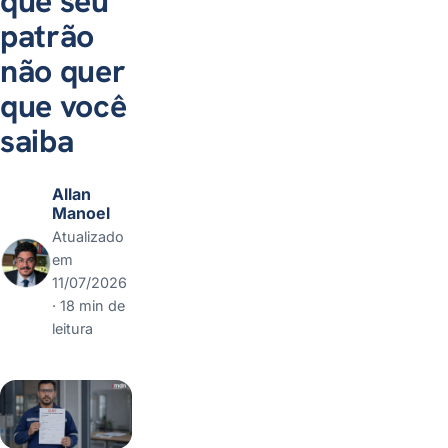
que seu
com a CAT?
patrão
9 - Quais as vantagens de ter a
CAT
não quer
10 - Perco meus direitos se a
empresa não abrir a CAT?
que você
11 - O que acontece com a
empresa que não emite a CAT
saiba
12 - Sofreu acidente e precisa da
CAT? Saiba como agir
Dúvidas frequentes
Allan
Manoel
Atualizado
em
11/07/2026
· 18 min de
leitura