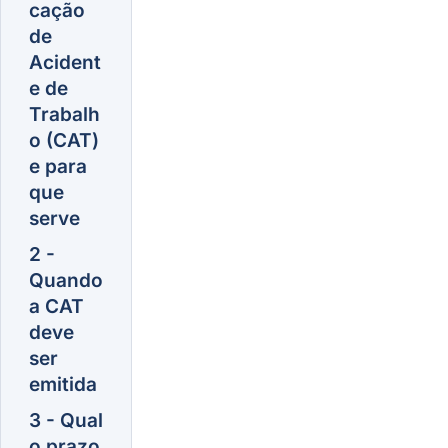
cação
de
Acident
e de
Trabalh
o (CAT)
e para
que
serve
2 -
Quando
a CAT
deve
ser
emitida
3 - Qual
o prazo