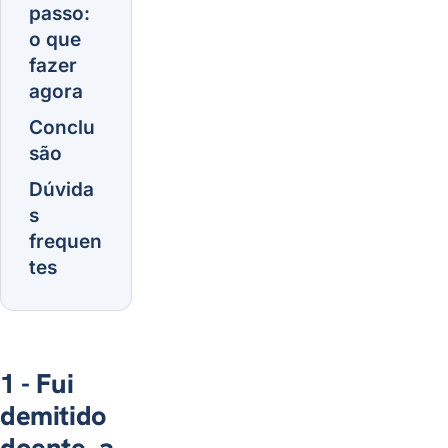
passo:
o que
fazer
agora
Conclu
são
Dúvida
s
frequen
tes
1 - Fui
demitido
doente, a