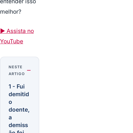
entender isso
melhor?
▶ Assista no
YouTube
NESTE
ARTIGO
1 - Fui
demitid
o
doente,
a
demiss
ão foi