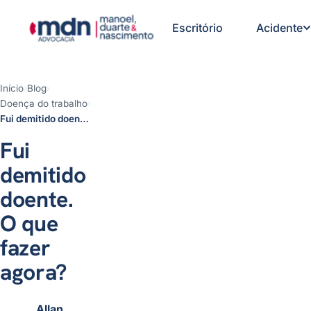
Escritório
Acidente
Início
›
Blog
›
Doença do trabalho
›
1 - Fui demitido doente, a
Fui demitido doente. O que fazer agora?
demissão foi legal?
2 - Fui demitido doente e a
Fui
demissão foi ilegal, quais são
meus direitos?
demitido
3 - Passo a passo: o que fazer
doente.
agora
Conclusão
O que
Dúvidas frequentes
fazer
agora?
Allan