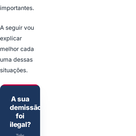
importantes.
A seguir vou
explicar
melhor cada
uma dessas
situações.
A sua
demissão
foi
ilegal?
Três